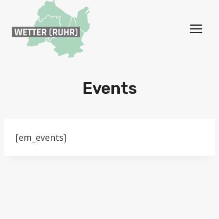
Zum
Inhalt
springen
Events
[em_events]