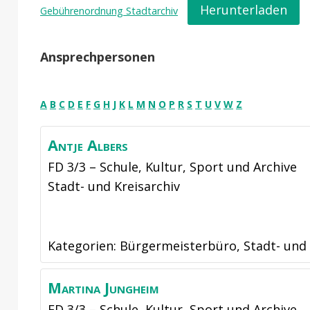
Herunterladen
Gebührenordnung Stadtarchiv
Ansprechpersonen
A
B
C
D
E
F
G
H
J
K
L
M
N
O
P
R
S
T
U
V
W
Z
Antje
Albers
FD 3/3 – Schule, Kultur, Sport und Archive
Stadt- und Kreisarchiv
Kategorien:
Bürgermeisterbüro
,
Stadt- und 
Martina
Jungheim
FD 3/3 – Schule, Kultur, Sport und Archive