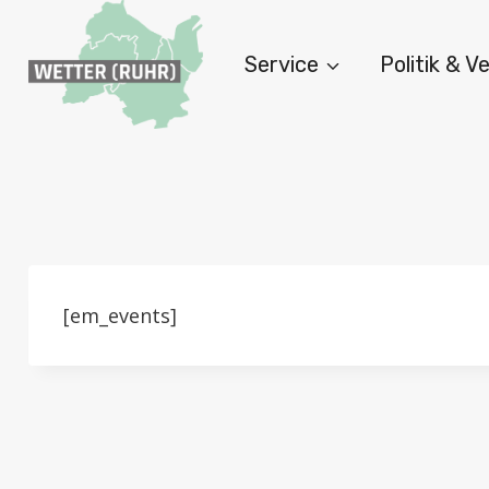
Zum
Inhalt
Service
Politik & 
springen
[em_events]