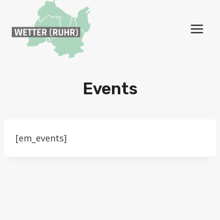
Zum
Inhalt
springen
Events
[em_events]