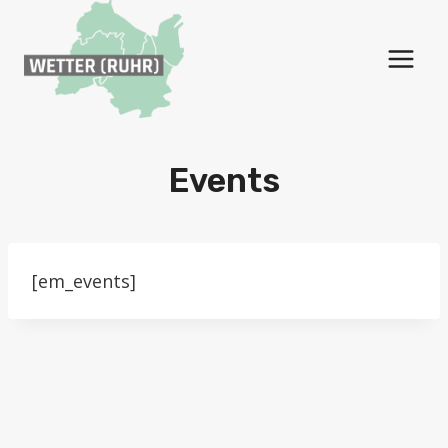
Zum
Inhalt
springen
Events
[em_events]