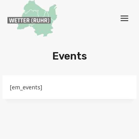
Zum
Inhalt
springen
Events
[em_events]