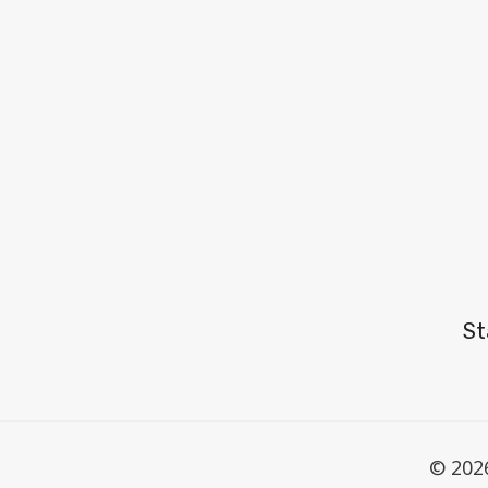
St
© 202