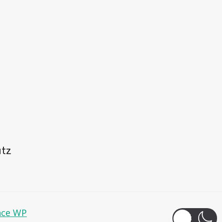
utz
nce WP