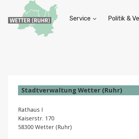
Zum
Inhalt
Service
Politik & 
springen
Stadtverwaltung Wetter (Ruhr)
Rathaus I
Kaiserstr. 170
58300 Wetter (Ruhr)