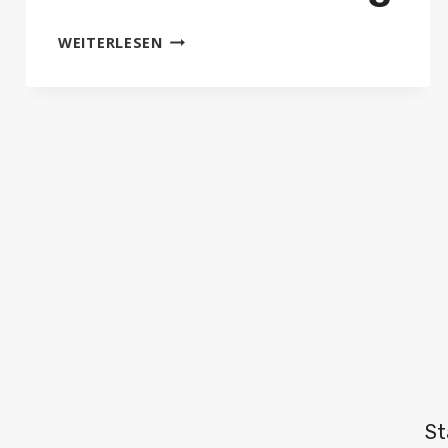
AUSBILDUNG
WEITERLESEN
BEI
DER
STADTVERWALTUNG
St