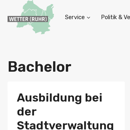
Zum
Inhalt
Service
Politik & 
springen
Bachelor
Ausbildung bei
der
Stadtverwaltung