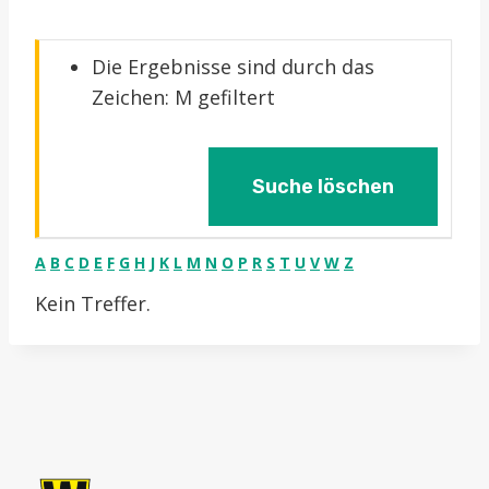
Die Ergebnisse sind durch das
Zeichen: M gefiltert
Suche löschen
A
B
C
D
E
F
G
H
J
K
L
M
N
O
P
R
S
T
U
V
W
Z
Kein Treffer.