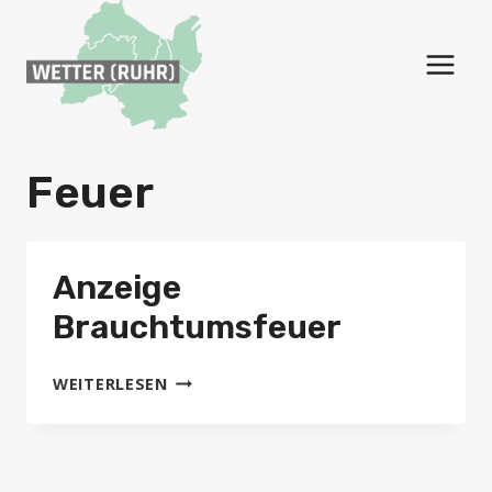
Zum
Inhalt
springen
Feuer
Anzeige
Brauchtumsfeuer
ANZEIGE
WEITERLESEN
BRAUCHTUMSFEUER