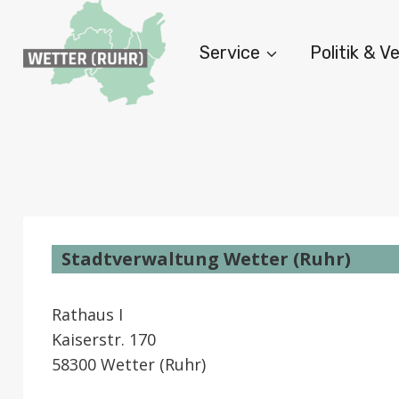
Zum
Inhalt
Service
Politik & 
springen
Stadtverwaltung Wetter (Ruhr)
Rathaus I
Kaiserstr. 170
58300 Wetter (Ruhr)