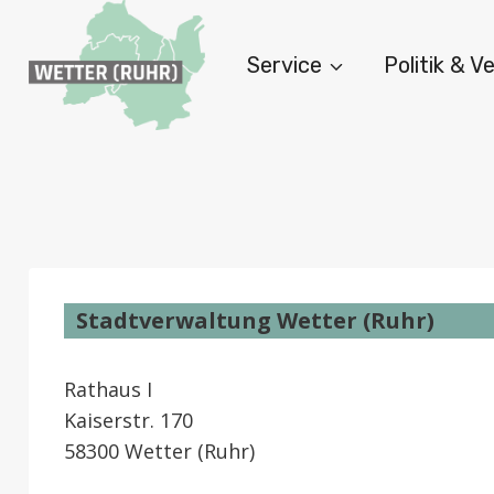
Zum
Inhalt
Service
Politik & 
springen
Stadtverwaltung Wetter (Ruhr)
Rathaus I
Kaiserstr. 170
58300 Wetter (Ruhr)